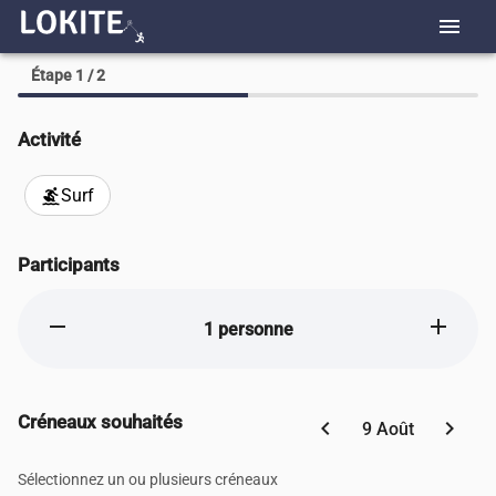
menu
Étape 1 / 2
Activité
Surf
surfing
Participants
remove
add
1 personne
Créneaux souhaités
chevron_left
chevron_right
9 Août
Sélectionnez un ou plusieurs créneaux