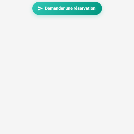
send
Demander une réservation
info