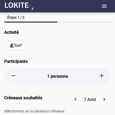
menu
Étape 1 / 2
Activité
Surf
surfing
Participants
remove
add
1 personne
Créneaux souhaités
chevron_left
chevron_right
7 Août
Sélectionnez un ou plusieurs créneaux