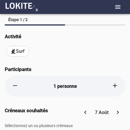
menu
Étape 1 / 2
Activité
Surf
surfing
Participants
remove
add
1 personne
Créneaux souhaités
chevron_left
chevron_right
7 Août
Sélectionnez un ou plusieurs créneaux