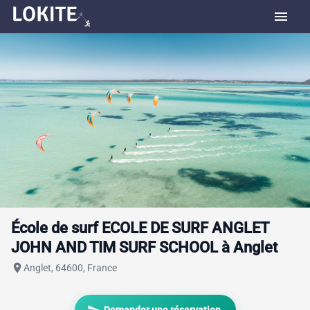
menu
École de surf ECOLE DE SURF ANGLET
JOHN AND TIM SURF SCHOOL à Anglet
place
Anglet, 64600, France
send
Demander une réservation