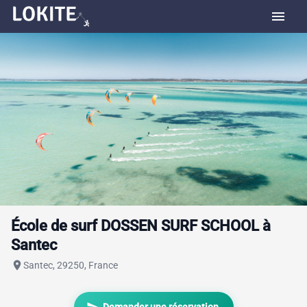
menu
École de surf DOSSEN SURF SCHOOL à
Santec
place
Santec, 29250, France
send
Demander une réservation