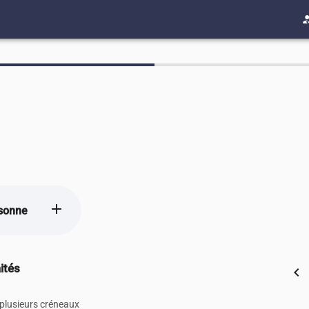
how_to
add
sonne
ités
chevron_left
 plusieurs créneaux