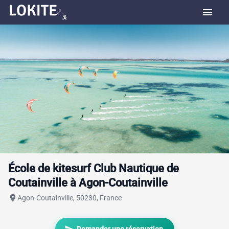
menu
École de kitesurf Club Nautique de
Coutainville à Agon-Coutainville
place
Agon-Coutainville, 50230, France
send
Demander une réservation