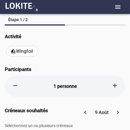
menu
Étape 1 / 2
Activité
Wingfoil
tsunami
Participants
remove
add
1 personne
Créneaux souhaités
chevron_left
chevron_right
9 Août
Sélectionnez un ou plusieurs créneaux