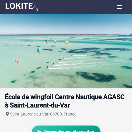
menu
École de wingfoil Centre Nautique AGASC
à Saint-Laurent-du-Var
place
Saint-Laurent-du-Var, 06700, France
send
Demander une réservation