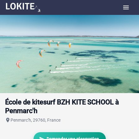
menu
École de kitesurf BZH KITE SCHOOL à
Penmarc'h
place
Penmarc'h, 29760, France
send
Demander une réservation