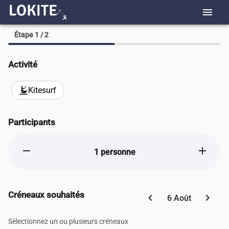
menu
Étape 1 / 2
Activité
Kitesurf
kitesurfing
Participants
remove
add
1 personne
Créneaux souhaités
chevron_left
chevron_right
6 Août
Sélectionnez un ou plusieurs créneaux