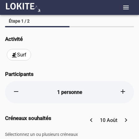
menu
Étape 1 / 2
Activité
Surf
surfing
Participants
remove
add
1 personne
Créneaux souhaités
chevron_left
chevron_right
10 Août
Sélectionnez un ou plusieurs créneaux