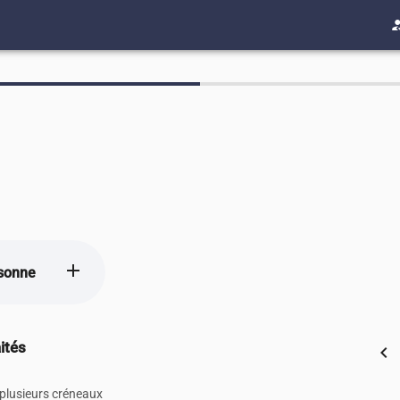
how_to
add
sonne
ités
chevron_left
 plusieurs créneaux