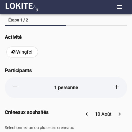
menu
Étape 1 / 2
Activité
Wingfoil
tsunami
Participants
remove
add
1 personne
Créneaux souhaités
chevron_left
chevron_right
10 Août
Sélectionnez un ou plusieurs créneaux