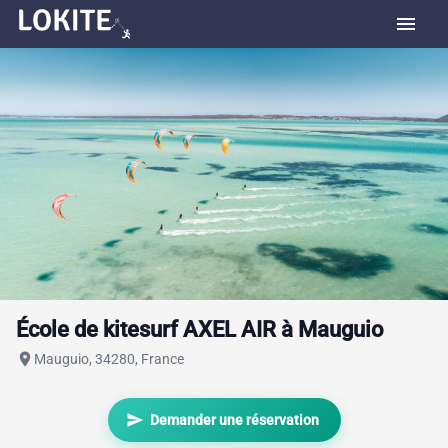
menu
École de kitesurf AXEL AIR à Mauguio
place
Mauguio, 34280, France
send
Demander une réservation