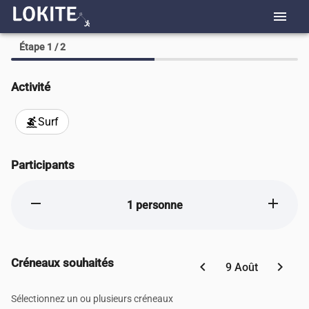
menu
Étape 1 / 2
Activité
Surf
surfing
Participants
remove
add
1 personne
Créneaux souhaités
chevron_left
chevron_right
9 Août
Sélectionnez un ou plusieurs créneaux