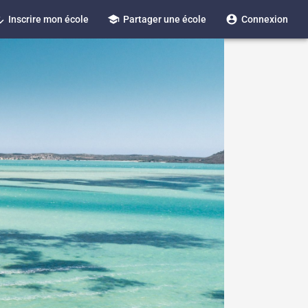
_reg
school
account_circle
Inscrire mon école
Partager une école
Connexion